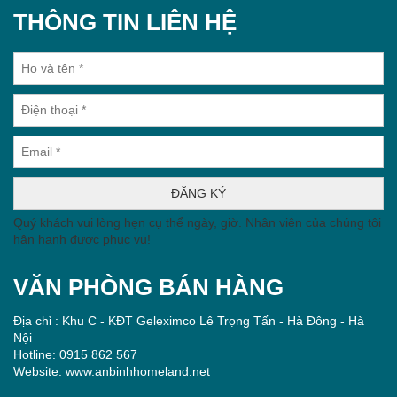
Quý khách vui lòng hẹn cụ thể ngày, giờ. Nhân viên của chúng tôi
hân hạnh được phục vụ!
VĂN PHÒNG BÁN HÀNG
Địa chỉ : Khu C - KĐT Geleximco Lê Trọng Tấn - Hà Đông - Hà
Nội
Hotline: 0915 862 567
Website: www.anbinhhomeland.net
Danh sách dự án tốt
chung cư Rose Town
Danko City Thái Nguyên
Danko Avenue