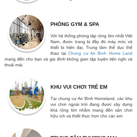
Với hệ thống phòng tập rộng lớn nhất Việt
Nam, được trang bị đầy đủ máy móc và
thiết bị hiện đại, Trung tâm thể dục thể
thao tại
Chung cư An Bình Home Land
mang đến cho bạn và gia đình không gian tập luyện tiện nghi và
thoải mái.
KHU VUI CHƠI TRẺ EM
Tại chung cư An Bình Homeland, các khu
vui chơi ngoài trời đang được xây dựng
khá rộng lớn nhằm mang đến sân chơi
hữu ích và thiết thực hơn cho các em
TRUNG TÂM THƯƠNG MẠI
Trung tâm thương mại được bố trí tại tầng
1 của tòa nhà mang đến không gian mua
sắm, tận hưởng dịch vụ lý tưởng cho cư