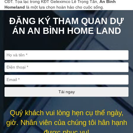
ÁN AN BÌNH HOME LAND
Quý khách vui lòng hẹn cụ thể ngày,
giờ. Nhân viên của chúng tôi hân hạnh
được phục vụ!
TỔNG QUAN DỰ ÁN AN BÌNH HOME LAND