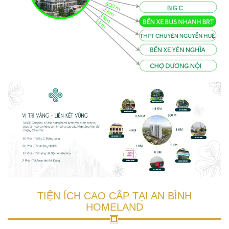
TIỆN ÍCH CAO CẤP TẠI AN BÌNH
HOMELAND
Tại dự án An bình home land, CĐT dành tới 70% diện tích cho
khuôn viên cây xanh, vui chơi giải trí và các không gian sinh hoạt
cộng đồng. Các tầng khối đế của chung cư An Bình Home land là
trung tâm thương mại & dịch vụ, cung cấp cho cư dân những sản